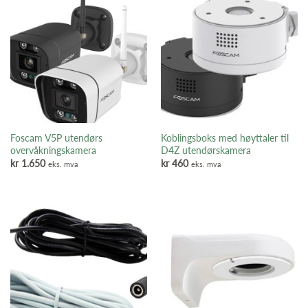
Foscam V5P utendørs
Koblingsboks med høyttaler til
overvåkningskamera
D4Z utendørskamera
kr
1.650
kr
460
eks. mva
eks. mva