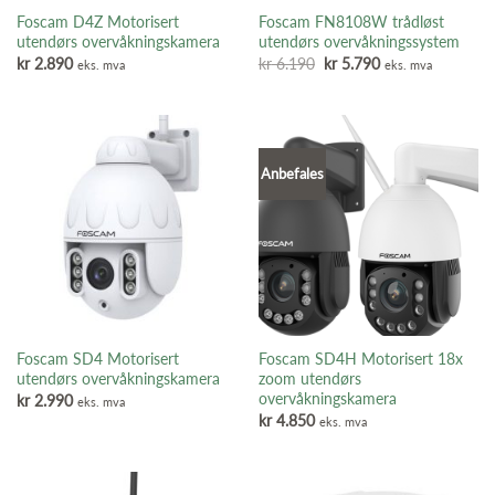
Foscam D4Z Motorisert
Foscam FN8108W trådløst
utendørs overvåkningskamera
utendørs overvåkningssystem
Opprinnelig
Nåværende
kr
2.890
kr
6.190
kr
5.790
eks. mva
eks. mva
pris
pris
var:
er:
kr 6.190.
kr 5.790.
Anbefales
Foscam SD4 Motorisert
Foscam SD4H Motorisert 18x
utendørs overvåkningskamera
zoom utendørs
overvåkningskamera
kr
2.990
eks. mva
kr
4.850
eks. mva