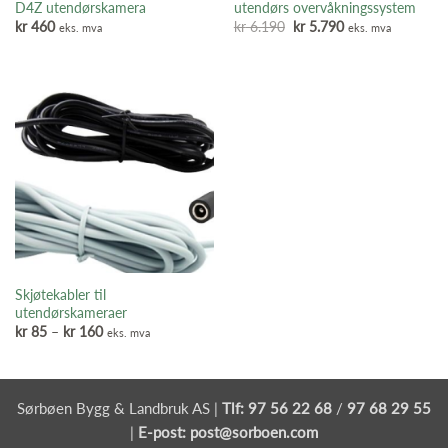
D4Z utendørskamera
utendørs overvåkningssystem
Opprinnelig
Nåværende
kr
460
kr
6.190
kr
5.790
eks. mva
eks. mva
pris
pris
var:
er:
kr 6.190.
kr 5.790.
Skjøtekabler til
utendørskameraer
Prisområde:
kr
85
–
kr
160
eks. mva
kr 85
til
kr 160
Sørbøen Bygg & Landbruk AS |
Tlf:
97 56 22 68
/
97 68 29 55
|
E-post:
post@sorboen.com