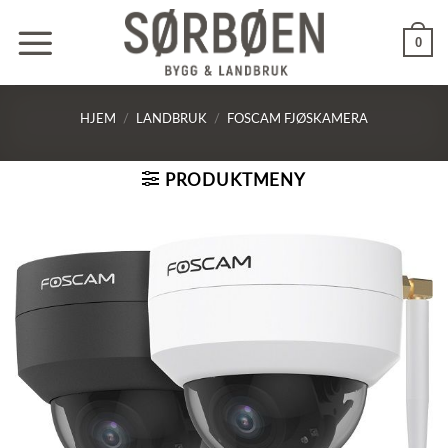
Skip
to
0
content
HJEM
/
LANDBRUK
/
FOSCAM FJØSKAMERA
PRODUKTMENY