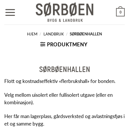
Skip
to
0
content
HJEM
/
LANDBRUK
/
SØRBØENHALLEN
PRODUKTMENY
SØRBØENHALLEN
Flott og kostnadseffektiv «flerbrukshall» for bonden.
Velg mellom uisolert eller fullisolert utgave (eller en
kombinasjon).
Her får man lagerplass, gårdsverksted og avlastningsfjøs i
et og samme bygg.