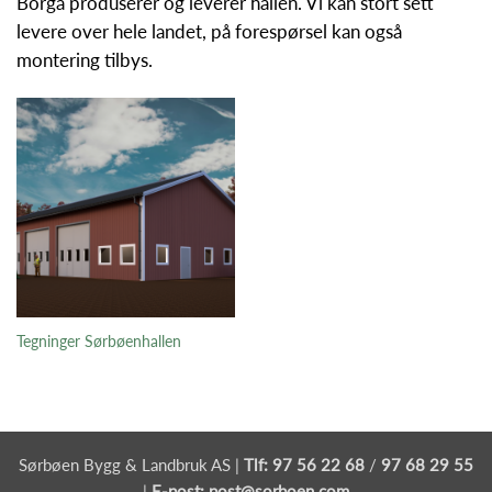
Borga produserer og leverer hallen. Vi kan stort sett
levere over hele landet, på forespørsel kan også
montering tilbys.
Tegninger Sørbøenhallen
Sørbøen Bygg & Landbruk AS |
Tlf:
97 56 22 68
/
97 68 29 55
|
E-post:
post@sorboen.com