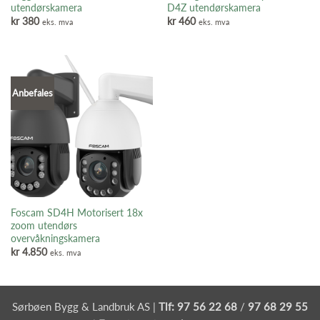
utendørskamera
D4Z utendørskamera
kr
380
kr
460
eks. mva
eks. mva
Anbefales
Foscam SD4H Motorisert 18x
zoom utendørs
overvåkningskamera
kr
4.850
eks. mva
Sørbøen Bygg & Landbruk AS |
Tlf:
97 56 22 68
/
97 68 29 55