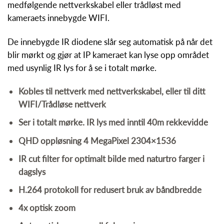
medfølgende nettverkskabel eller trådløst med
kameraets innebygde WIFI.
De innebygde IR diodene slår seg automatisk på når det
blir mørkt og gjør at IP kameraet kan lyse opp området
med usynlig IR lys for å se i totalt mørke.
Kobles til nettverk med nettverkskabel, eller til ditt
WIFI/Trådløse nettverk
Ser i totalt mørke. IR lys med inntil 40m rekkevidde
QHD oppløsning 4 MegaPixel 2304×1536
IR cut filter for optimalt bilde med naturtro farger i
dagslys
H.264 protokoll for redusert bruk av båndbredde
4x optisk zoom