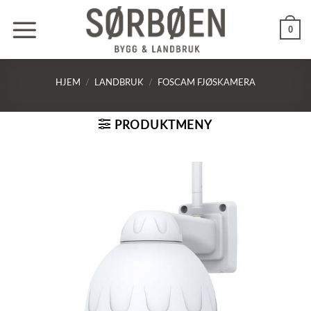
Skip
to
0
content
HJEM
/
LANDBRUK
/
FOSCAM FJØSKAMERA
PRODUKTMENY