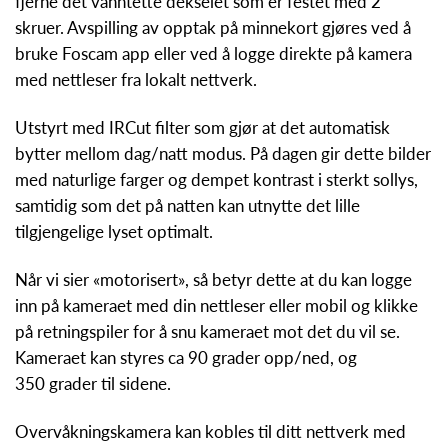
fjerne det vanntette dekselet som er festet med 2
skruer. Avspilling av opptak på minnekort gjøres ved å
bruke Foscam app eller ved å logge direkte på kamera
med nettleser fra lokalt nettverk.
Utstyrt med IRCut filter som gjør at det automatisk
bytter mellom dag/natt modus. På dagen gir dette bilder
med naturlige farger og dempet kontrast i sterkt sollys,
samtidig som det på natten kan utnytte det lille
tilgjengelige lyset optimalt.
Når vi sier «motorisert», så betyr dette at du kan logge
inn på kameraet med din nettleser eller mobil og klikke
på retningspiler for å snu kameraet mot det du vil se.
Kameraet kan styres ca 90 grader opp/ned, og
350 grader til sidene.
Overvåkningskamera kan kobles til ditt nettverk med