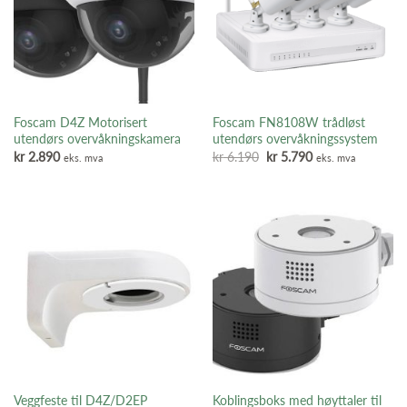
Foscam D4Z Motorisert
Foscam FN8108W trådløst
utendørs overvåkningskamera
utendørs overvåkningssystem
Opprinnelig
Nåværende
kr
2.890
kr
6.190
kr
5.790
eks. mva
eks. mva
pris
pris
var:
er:
kr 6.190.
kr 5.790.
Veggfeste til D4Z/D2EP
Koblingsboks med høyttaler til