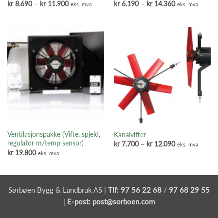
Prisområde:
Prisområde:
kr
8.690
–
kr
11.900
kr
6.190
–
kr
14.360
eks. mva
eks. mva
kr 8.690
kr 6.190
til
til
kr 11.900
kr 14.360
Ventilasjonspakke (Vifte, spjeld,
Kanalvifter
regulator m/temp sensor)
Prisområde:
kr
7.700
–
kr
12.090
eks. mva
kr 7.700
kr
19.800
eks. mva
til
kr 12.090
Sørbøen Bygg & Landbruk AS |
Tlf:
97 56 22 68
/
97 68 29 55
|
E-post:
post@sorboen.com