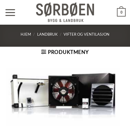
Skip
to
0
content
HJEM
/
LANDBRUK
/
VIFTER OG VENTILASJON
PRODUKTMENY