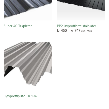
Super 40 Takplater
PP2 lavprofilerte stålplater
Prisområde:
kr
450
–
kr
747
eks. mva
kr 450
til
kr 747
Høyprofilplate TR 136