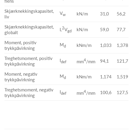
flens
Skjærknekkingskapasitet,
V
kN/m
31,0
56,2
w
liv
Skjærknekkingskapasitet,
2
kN/m
59,0
77,7
L
V
gd
globalt
Moment, positiv
M
kNm/m
1,033
1,378
d
trykkpåvirkning
Treghetsmoment, positiv
I
4
94,1
121,7
mm
/mm
def
trykkpåvirkning
Moment, negativ
M
kNm/m
1,174
1,519
d
trykkpåvirkning
Treghetsmoment, negativ
I
4
100,6
127,5
mm
/mm
def
trykkpåvirkning