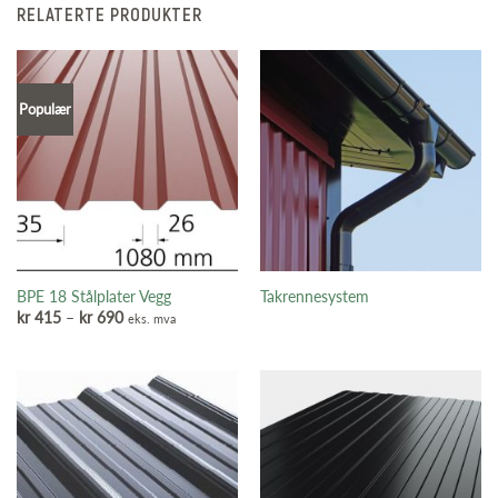
RELATERTE PRODUKTER
Populær
BPE 18 Stålplater Vegg
Takrennesystem
Prisområde:
kr
415
–
kr
690
eks. mva
kr 415
til
kr 690