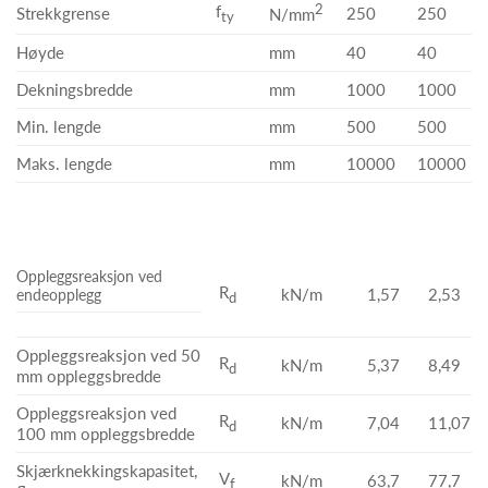
f
2
Strekkgrense
250
250
N/mm
ty
Høyde
mm
40
40
Dekningsbredde
mm
1000
1000
Min. lengde
mm
500
500
Maks. lengde
mm
10000
10000
Oppleggsreaksjon ved
R
kN/m
1,57
2,53
endeopplegg
d
Oppleggsreaksjon ved 50
R
kN/m
5,37
8,49
d
mm oppleggsbredde
Oppleggsreaksjon ved
R
kN/m
7,04
11,07
d
100 mm oppleggsbredde
Skjærknekkingskapasitet,
V
kN/m
63,7
77,7
f