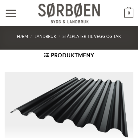
Skip
to
0
content
HJEM
/
LANDBRUK
/
STÅLPLATER TIL VEGG OG TAK
PRODUKTMENY