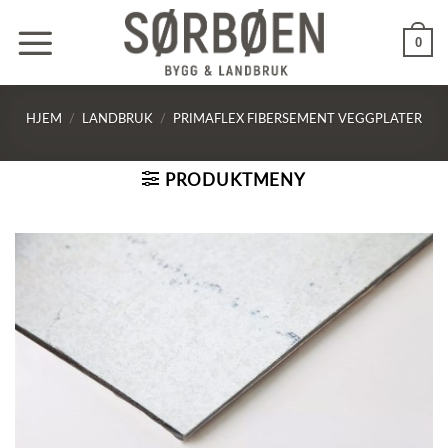
Skip
to
0
content
HJEM
/
LANDBRUK
/
PRIMAFLEX FIBERSEMENT VEGGPLATER
PRODUKTMENY