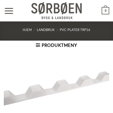
Skip
to
0
content
HJEM
/
LANDBRUK
/
PVC-PLATER TRP16
PRODUKTMENY