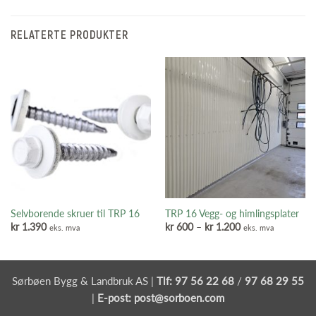
RELATERTE PRODUKTER
Selvborende skruer til TRP 16
TRP 16 Vegg- og himlingsplater
Prisområde:
kr
1.390
kr
600
–
kr
1.200
eks. mva
eks. mva
kr 600
til
kr 1.200
Sørbøen Bygg & Landbruk AS |
Tlf:
97 56 22 68
/
97 68 29 55
|
E-post:
post@sorboen.com