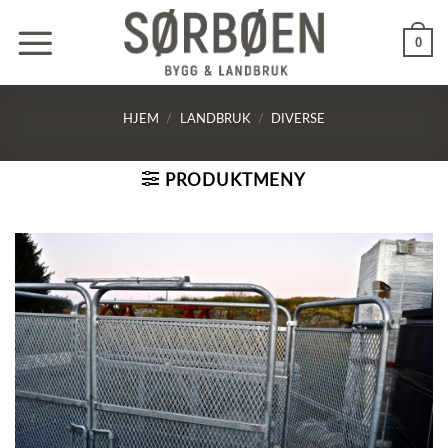
Skip
to
0
content
HJEM
/
LANDBRUK
/
DIVERSE
PRODUKTMENY