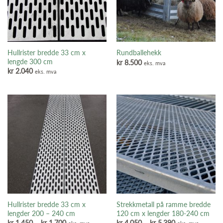
Hullrister bredde 33 cm x
Rundballehekk
lengde 300 cm
kr
8.500
eks. mva
kr
2.040
eks. mva
Hullrister bredde 33 cm x
Strekkmetall på ramme bredde
lengder 200 – 240 cm
120 cm x lengder 180-240 cm
Prisområde:
Prisområde:
kr
1.450
–
kr
1.700
kr
4.050
–
kr
5.390