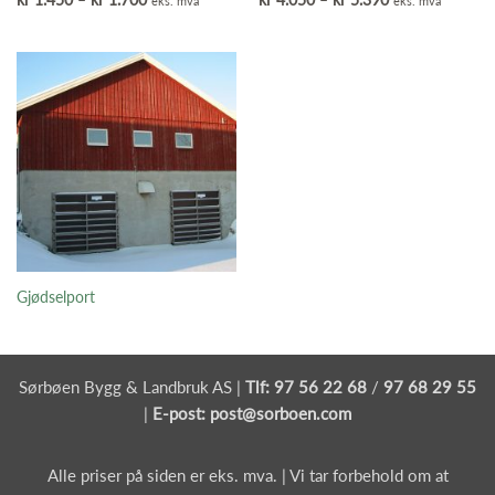
eks. mva
eks. mva
kr 1.450
kr 4.050
til
til
kr 1.700
kr 5.390
Gjødselport
Sørbøen Bygg & Landbruk AS |
Tlf:
97 56 22 68
/
97 68 29 55
|
E-post:
post@sorboen.com
Alle priser på siden er eks. mva. | Vi tar forbehold om at