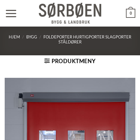
Skip
to
0
content
HJEM
/
BYGG
/
FOLDEPORTER HURTIGPORTER SLAGPORTER
STÅLDØRER
PRODUKTMENY