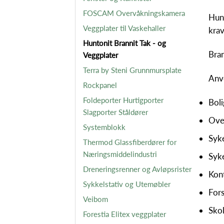
FOSCAM Overvåkningskamera
Hunt
Veggplater til Vaskehaller
krav
Huntonit Brannit Tak - og
Bran
Veggplater
Terra by Steni Grunnmursplate
Anv
Rockpanel
Foldeporter Hurtigporter
Boli
Slagporter Ståldører
Ove
Systemblokk
Syk
Thermod Glassfiberdører for
Næringsmiddelindustri
Syk
Dreneringsrenner og Avløpsrister
Kon
Sykkelstativ og Utemøbler
Fors
Veibom
Sko
Forestia Elitex veggplater