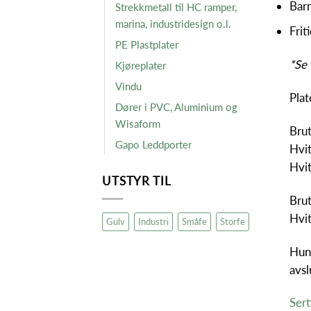
Bar
Strekkmetall til HC ramper,
marina, industridesign o.l.
Frit
PE Plastplater
*Se 
Kjøreplater
Vindu
Plat
Dører i PVC, Aluminium og
Wisaform
Bru
Gapo Leddporter
Hvi
Hvi
UTSTYR TIL
Brut
Hvi
Gulv
Industri
Småfe
Storfe
Hunt
avsl
Sert