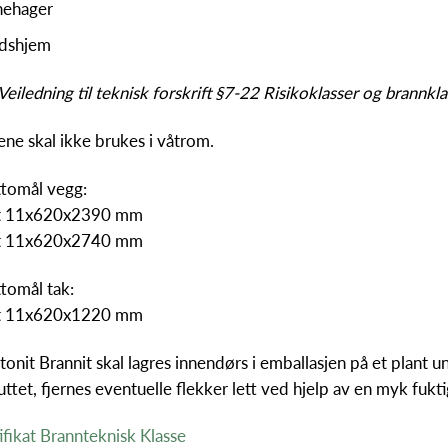
nehager
idshjem
Veiledning til teknisk forskrift §7-22 Risikoklasser og brannkla
ene skal ikke brukes i våtrom.
ttomål vegg:
t 11x620x2390 mm
t 11x620x2740 mm
tomål tak:
t 11x620x1220 mm
onit Brannit skal lagres innendørs i emballasjen på et plant 
uttet, fjernes eventuelle flekker lett ved hjelp av en myk fukti
ifikat Brannteknisk Klasse