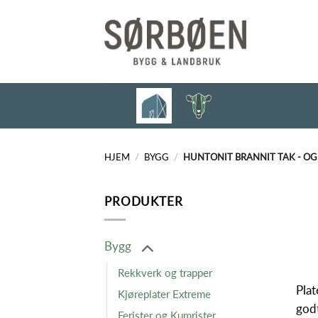
Skip
to
content
HJEM
/
BYGG
/
HUNTONIT BRANNIT TAK - O
PRODUKTER
Bygg
Rekkverk og trapper
Plat
Kjøreplater Extreme
godt
Ferister og Kumrister