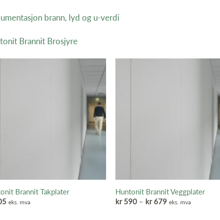
umentasjon brann, lyd og u-verdi
onit Brannit Brosjyre
+
onit Brannit Takplater
Huntonit Brannit Veggplater
Prisområde:
05
kr
590
–
kr
679
eks. mva
eks. mva
kr 590
til