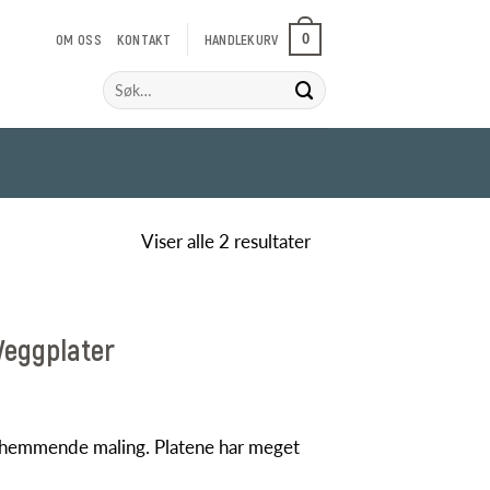
OM OSS
KONTAKT
HANDLEKURV
0
Søk
etter:
Viser alle 2 resultater
eggplater
annhemmende maling. Platene har meget