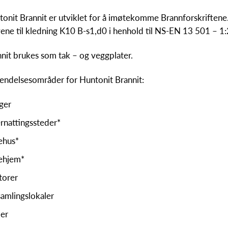
onit Brannit er utviklet for å imøtekomme Brannforskriftene. P
ene til kledning K10 B-s1,d0 i henhold til NS-EN 13 501 – 1
nit brukes som tak – og veggplater.
endelsesområder for Huntonit Brannit:
ger
rnattingssteder*
ehus*
ehjem*
torer
amlingslokaler
ler