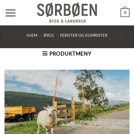
Skip
to
0
content
HJEM
/
BYGG
/
FERISTER OG KUMRISTER
PRODUKTMENY