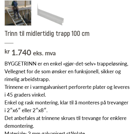
Trinn til midlertidig trapp 100 cm
kr
1.740
eks. mva
BYGGETRINN er en enkel «gjør-det-selv» trappeløsning,
Vellegnet for de som ønsker en funksjonell, sikker og
rimelig arbeidstrapp.
Trinnene er i varmgalvanisert perforerte plater og leveres
i 45 graders vinkel.
Enkel og rask montering, klar til å monteres på trevanger
i 2″x6″ eller 2″x8″.
Det anbefales at trinnene skrues til trevange for enklere
demontering.
Materiale: 2 mm galvanisert stålplate.