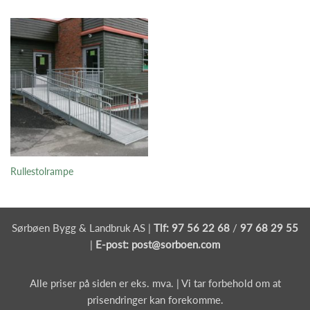
til
kr 6.220
Rullestolrampe
Sørbøen Bygg & Landbruk AS |
Tlf:
97 56 22 68
/
97 68 29 55
|
E-post:
post@sorboen.com
Alle priser på siden er eks. mva. | Vi tar forbehold om at
prisendringer kan forekomme.