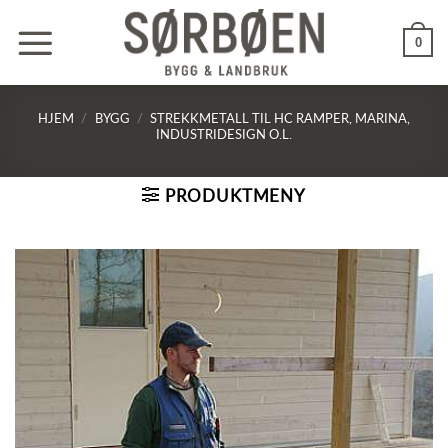
Skip
to
0
content
HJEM
/
BYGG
/
STREKKMETALL TIL HC RAMPER, MARINA,
INDUSTRIDESIGN O.L.
PRODUKTMENY