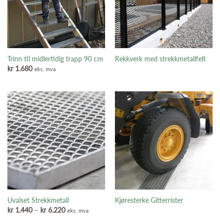
Trinn til midlertidig trapp 90 cm
Rekkverk med strekkmetallfelt
kr
1.680
eks. mva
Uvalset Strekkmetall
Kjøresterke Gitterrister
Prisområde:
kr
1.440
–
kr
6.220
eks. mva
kr 1.440