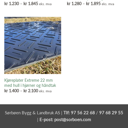
Prisområde:
Prisområde:
kr
1.230
–
kr
1.845
kr
1.280
–
kr
1.895
eks. mva
eks. mva
kr 1.230
kr 1.280
til
til
kr 1.845
kr 1.895
Kjøreplater Extreme 22 mm
med hull i hjørner og håndtak
Prisområde:
kr
1.400
–
kr
2.100
eks. mva
kr 1.400
til
kr 2.100
Sørbøen Bygg & Landbruk AS |
Tlf:
97 56 22 68
/
97 68 29 55
|
E-post:
post@sorboen.com