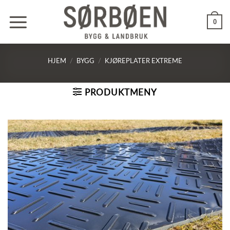
Skip
to
0
content
HJEM
/
BYGG
/
KJØREPLATER EXTREME
PRODUKTMENY