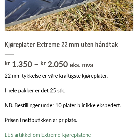
Kjøreplater Extreme 22 mm uten håndtak
Prisområde:
kr
1.350
–
kr
2.050
eks. mva
kr 1.350
22 mm tykkelse er våre kraftigste kjøreplater.
til
kr 2.050
I hele pakker er det 25 stk.
NB: Bestillinger under 10 plater blir ikke ekspedert.
Prisen i nettbutikken er pr plate.
LES artikkel om Extreme-kjøreplatene